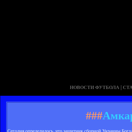
|
НОВОСТИ ФУТБОЛА
СТ
###
Амкар
Сегодня определилось, что защитник сборной Украины Богда