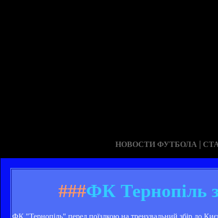
|
НОВОСТИ ФУТБОЛА
СТ
###
ФК Тернопіль з
ФК "Тернопіль" перед поїздкою на тренувальний збір до Киє