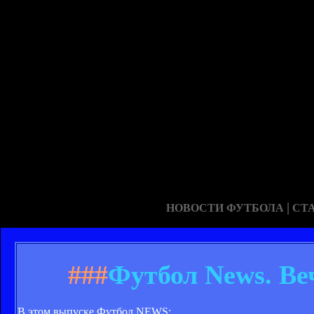
|
НОВОСТИ ФУТБОЛА
СТ
###
Футбол News. Ве
В этом выпуске Футбол NEWS: