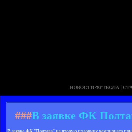
|
НОВОСТИ ФУТБОЛА
СТ
###
В заявке ФК Полта
В заявке ФК "Полтава" на вторую половину чемпионата при