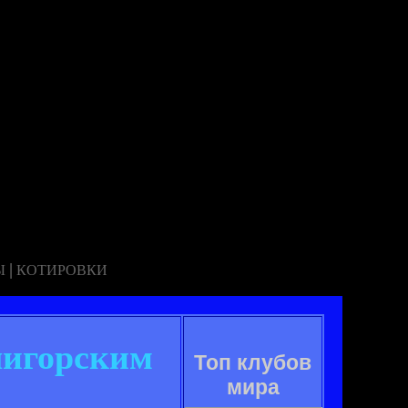
|
Ы
КОТИРОВКИ
лигорским
Топ клубов
мира