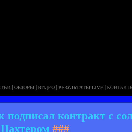
|
|
|
|
АТЬИ
ОБЗОРЫ
ВИДЕО
РЕЗУЛЬТАТЫ LIVE
КОНТАКТ
 подписал контракт с со
Шахтером
###