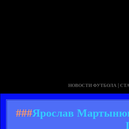
|
НОВОСТИ ФУТБОЛА
СТ
###
Ярослав Мартынюк