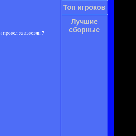
Топ игроков
Лучшие
сборные
 провел за львовян 7